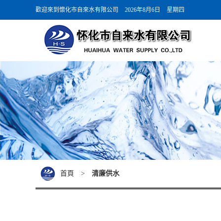
歡迎來到懷化市自來水有限公司
2026年8月6日
星期四
首頁
>
清廉供水