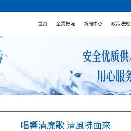
首頁
企業概況
新聞中心
政策法規
唱響清廉歌 清風拂面來