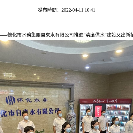
發布時間：2022-04-11 10:41
——懷化市水務集團自來水有限公司推進“清廉供水”建設又出新