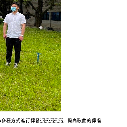
等多種方式進行轉發，提高歌曲的傳唱