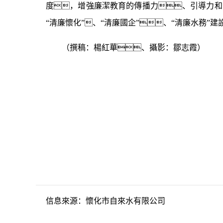
度，增強廉潔教育的傳播力、引導力和影
“清廉懷化”、“清廉國企”、“清廉水務”建
（撰稿：楊紅華、攝影：鄒志霞）
信息來源：懷化市自來水有限公司