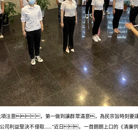
六項注意，第一做到讓群眾滿意，為民宗旨時刻要
司利益堅決不侵取......”近日，一首朗朗上口的《清