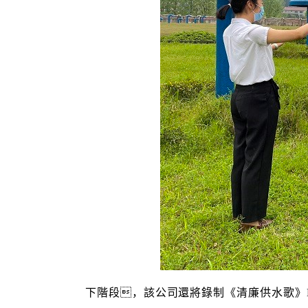
下階段，該公司還將錄制《清廉供水歌》