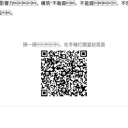
響力，構筑“不敢腐、不能腐、不想
設。
掃一掃，在手機打開當前頁面