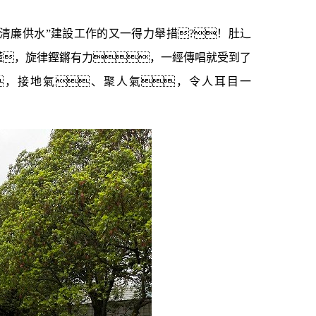
“清廉供水”建設工作的又一得力舉措?！肚辶
懂，旋律鏗鏘有力，一經傳唱就受到了
，接地氣、聚人氣，令人耳目一