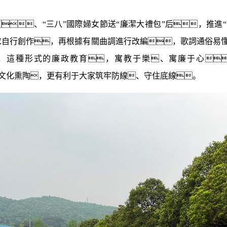
、“三八”國際婦女節送“廉潔大禮包”后，推進
要求自行創作，再根據有關曲調進行改編，歌詞通俗易
，這種形式的廉政教育，寓教于樂、寓廉于心
文化熏陶，更有利于大家筑牢防線、守住底線。